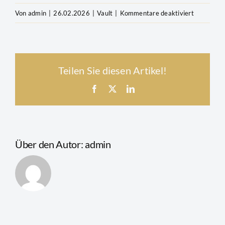
für
Von
admin
|
26.02.2026
|
Vault
|
Kommentare deaktiviert
Newsletter
Wie
wird
die
Teilen Sie diesen Artikel!
physische
Sicherheit
Facebook
X
LinkedIn
meiner
Edelmetal
gewährleis
Über den Autor:
admin