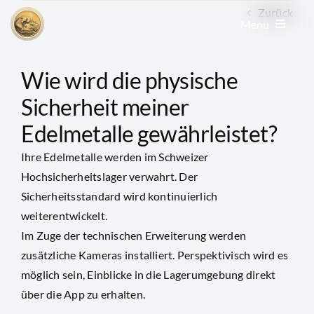
Zum
Zurück
Menu
Inhalt
springen
Edelmetall kaufen
Wie wird die physische
Sicherheit meiner
Edelmetall verkaufen
Edelmetalle gewährleistet?
Ihre Edelmetalle werden im Schweizer
Goldkonto
Hochsicherheitslager verwahrt. Der
Sicherheitsstandard wird kontinuierlich
GoldRevolution
weiterentwickelt.
Im Zuge der technischen Erweiterung werden
zusätzliche Kameras installiert. Perspektivisch wird es
Kurse & Charts
möglich sein, Einblicke in die Lagerumgebung direkt
über die App zu erhalten.
News & Beiträge