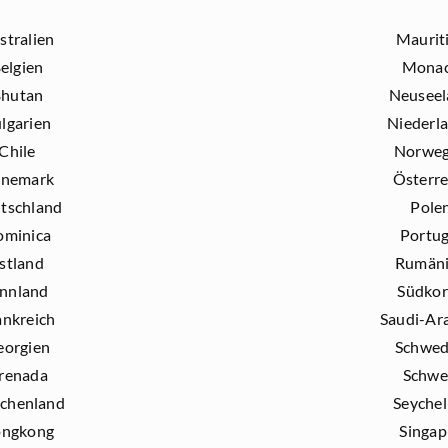
stralien
Maurit
elgien
Mona
hutan
Neuseel
lgarien
Niederl
Chile
Norwe
nemark
Österre
tschland
Pole
ominica
Portug
stland
Rumän
innland
Südkor
ankreich
Saudi-Ar
eorgien
Schwe
renada
Schwe
echenland
Seychel
ngkong
Singap