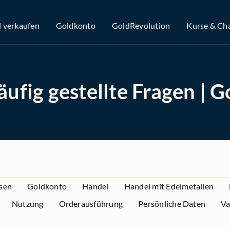
l verkaufen
Goldkonto
GoldRevolution
Kurse & Ch
ufig gestellte Fragen | 
sen
Goldkonto
Handel
Handel mit Edelmetallen
Nutzung
Orderausführung
Persönliche Daten
Va