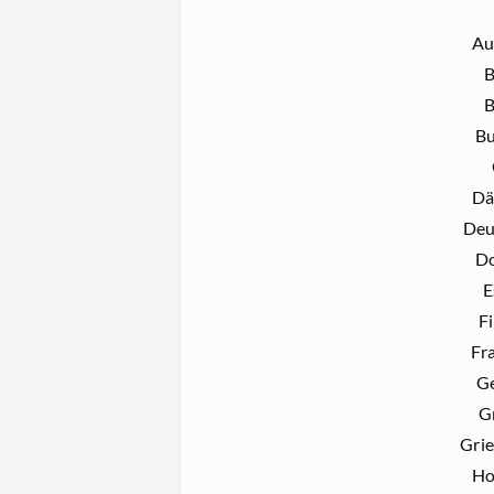
Au
B
B
Bu
Dä
Deu
D
E
F
Fr
G
G
Gri
Ho