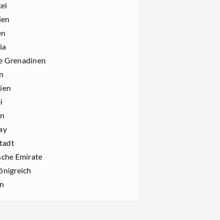
ei
ien
en
ia
ie Grenadinen
n
ien
i
rn
ay
tadt
sche Emirate
önigreich
rn