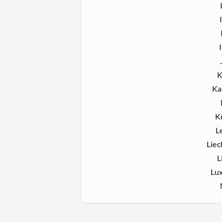
K
Ka
K
L
Liec
L
Lu