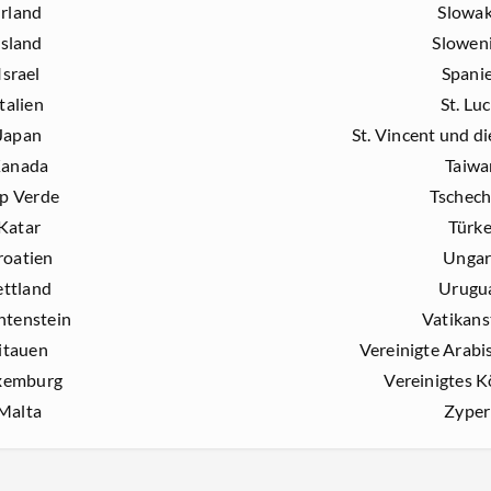
Irland
Slowak
Island
Slowen
Israel
Spani
Italien
St. Luc
Japan
St. Vincent und d
anada
Taiwa
p Verde
Tschech
Katar
Türke
roatien
Unga
ettland
Urugu
htenstein
Vatikans
itauen
Vereinigte Arabi
xemburg
Vereinigtes K
Malta
Zype