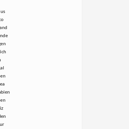
ius
co
and
ande
gen
ich
n
al
ien
ea
abien
den
iz
len
ur