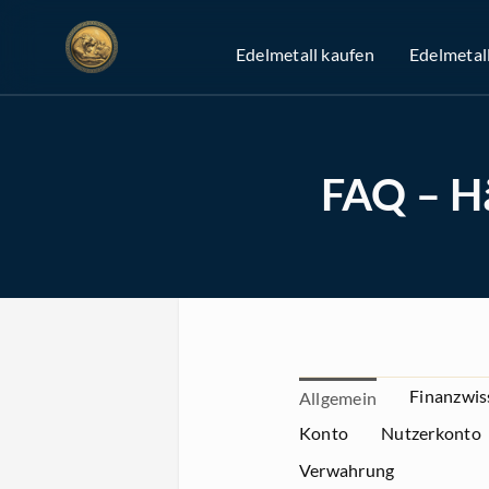
Zum
Inhalt
Edelmetall kaufen
Edelmetal
springen
FAQ – Hä
Finanzwis
Allgemein
Konto
Nutzerkonto
Verwahrung