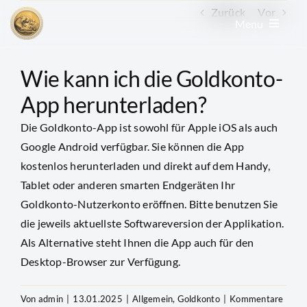
Zum
Zurück
Vor
Menu
Inhalt
springen
Edelmetall kaufen
Wie kann ich die Goldkonto-
App herunterladen?
Edelmetall verkaufen
Die Goldkonto-App ist sowohl für Apple iOS als auch
Google Android verfügbar. Sie können die App
Goldkonto
kostenlos herunterladen und direkt auf dem Handy,
Tablet oder anderen smarten Endgeräten Ihr
Goldkonto-Nutzerkonto eröffnen. Bitte benutzen Sie
GoldRevolution
die jeweils aktuellste Softwareversion der Applikation.
Als Alternative steht Ihnen die App auch für den
Kurse & Charts
Desktop-Browser zur Verfügung.
News & Beiträge
Von
admin
|
13.01.2025
|
Allgemein
,
Goldkonto
|
Kommentare