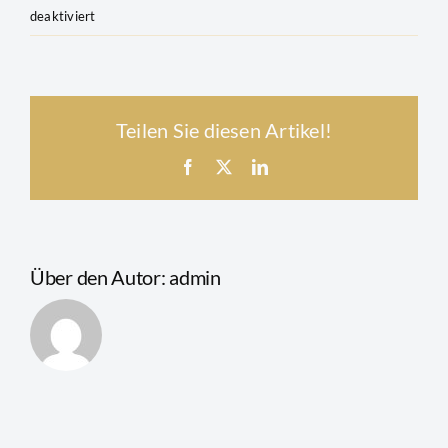
für
deaktiviert
Wie
Newsletter
kann
ich
Teilen Sie diesen Artikel!
die
Goldkonto-
Facebook
X
LinkedIn
App
herunterladen?
Über den Autor:
admin