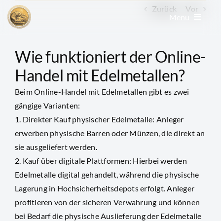
Zum
Zurück
Vor
Menu
Inhalt
springen
Edelmetall kaufen
Wie funktioniert der Online-
Handel mit Edelmetallen?
Edelmetall verkaufen
Beim Online-Handel mit Edelmetallen gibt es zwei
gängige Varianten:
Goldkonto
1. Direkter Kauf physischer Edelmetalle: Anleger
erwerben physische Barren oder Münzen, die direkt an
sie ausgeliefert werden.
GoldRevolution
2. Kauf über digitale Plattformen: Hierbei werden
Edelmetalle digital gehandelt, während die physische
Kurse & Charts
Lagerung in Hochsicherheitsdepots erfolgt. Anleger
profitieren von der sicheren Verwahrung und können
News & Beiträge
bei Bedarf die physische Auslieferung der Edelmetalle