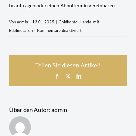
beauftragen oder einen Abholtermin vereinbaren.
Newsletter
Von
admin
|
13.01.2025
|
Goldkonto
,
Handel mit
für
Edelmetallen
|
Kommentare deaktiviert
Wie
funktioniert
der
Teilen Sie diesen Artikel!
Online-
Handel
Facebook
X
LinkedIn
mit
Edelmetallen?
Über den Autor:
admin