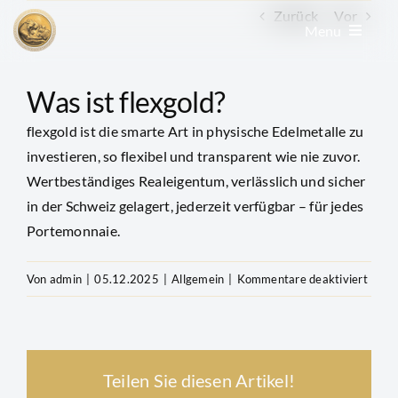
Zum
Zurück
Vor
Menu
Inhalt
springen
Edelmetall kaufen
Was ist flexgold?
flexgold ist die smarte Art in physische Edelmetalle zu
Edelmetall verkaufen
investieren, so flexibel und transparent wie nie zuvor.
Wertbeständiges Realeigentum, verlässlich und sicher
in der Schweiz gelagert, jederzeit verfügbar – für jedes
Goldkonto
Portemonnaie.
GoldRevolution
für
Von
admin
|
05.12.2025
|
Allgemein
|
Kommentare deaktiviert
Was
Kurse & Charts
ist
flexgo
Teilen Sie diesen Artikel!
News & Beiträge