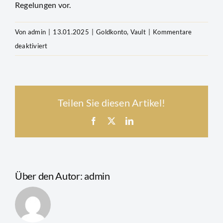
Regelungen vor.
Newsletter
Von
admin
|
13.01.2025
|
Goldkonto
,
Vault
|
Kommentare
für
deaktiviert
Kann
ich
einer
Teilen Sie diesen Artikel!
ausgewählten
Person
Facebook
X
LinkedIn
Zugriff
auf
meinen
Vault
Über den Autor:
admin
ermöglichen?