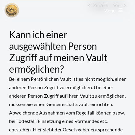
Zum
Zurück
Vor
Menu
Inhalt
springen
Edelmetall kaufen
Kann ich einer
ausgewählten Person
Edelmetall verkaufen
Zugriff auf meinen Vault
ermöglichen?
Goldkonto
Bei einem Persönlichen Vault ist es nicht möglich, einer
anderen Person Zugriff zu ermöglichen. Um einer
GoldRevolution
anderen Person Zugriff auf Ihren Vault zu ermöglichen,
müssen Sie einen Gemeinschaftsvault einrichten.
Kurse & Charts
Abweichende Ausnahmen vom Regelfall können bspw.
bei Todesfall, Einsetzung eines Vormundes etc.
entstehen. Hier sieht der Gesetzgeber entsprechende
News & Beiträge