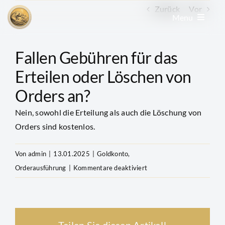
Zum
Zurück
Vor
Menu
Inhalt
springen
Edelmetall kaufen
Fallen Gebühren für das
Erteilen oder Löschen von
Edelmetall verkaufen
Orders an?
Nein, sowohl die Erteilung als auch die Löschung von
Goldkonto
Orders sind kostenlos.
GoldRevolution
Von
admin
|
13.01.2025
|
Goldkonto
,
für
Orderausführung
|
Kommentare deaktiviert
Fallen
Kurse & Charts
Gebühren
für
News & Beiträge
das