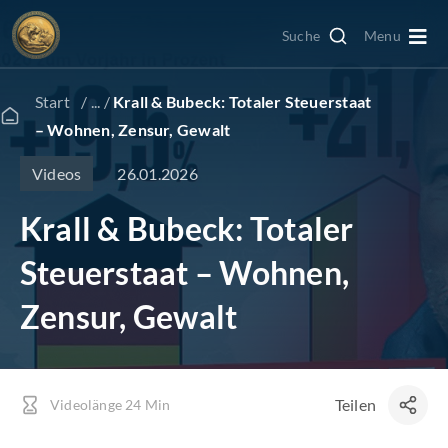
Zum
Suche
Menu
Inhalt
Togg
springen
Navi
Edelmetall kaufen
Start
/ ... /
Krall & Bubeck: Totaler Steuerstaat
– Wohnen, Zensur, Gewalt
Edelmetall verkaufen
26.01.2026
Videos
Krall & Bubeck: Totaler
Goldkonto
Steuerstaat – Wohnen,
GoldRevolution
Zensur, Gewalt
Kurse & Charts
Teilen
Videolänge 24 Min
News & Beiträge