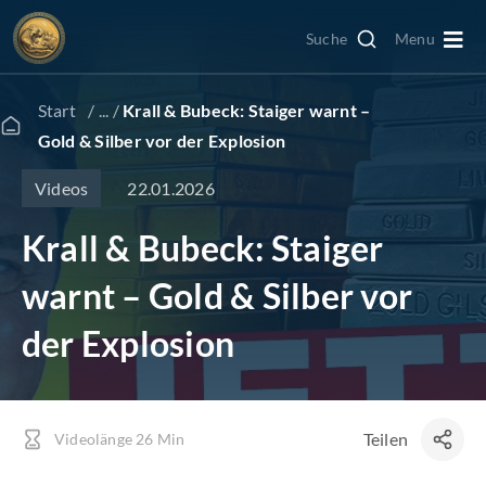
Zum
Suche
Menu
Inhalt
Togg
springen
Navi
Edelmetall kaufen
Start
/ ... /
Krall & Bubeck: Staiger warnt –
Gold & Silber vor der Explosion
Edelmetall verkaufen
22.01.2026
Videos
Krall & Bubeck: Staiger
Goldkonto
warnt – Gold & Silber vor
GoldRevolution
der Explosion
Kurse & Charts
Teilen
Videolänge 26 Min
News & Beiträge