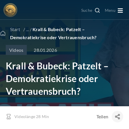
Zum
Suche
Menu
Inhalt
Togg
springen
Navi
Edelmetall kaufen
Start
/ ... /
Krall & Bubeck: Patzelt –
Demokratiekrise oder Vertrauensbruch?
Edelmetall verkaufen
28.01.2026
Videos
Krall & Bubeck: Patzelt –
Goldkonto
Demokratiekrise oder
GoldRevolution
Vertrauensbruch?
Kurse & Charts
Teilen
Videolänge 28 Min
News & Beiträge