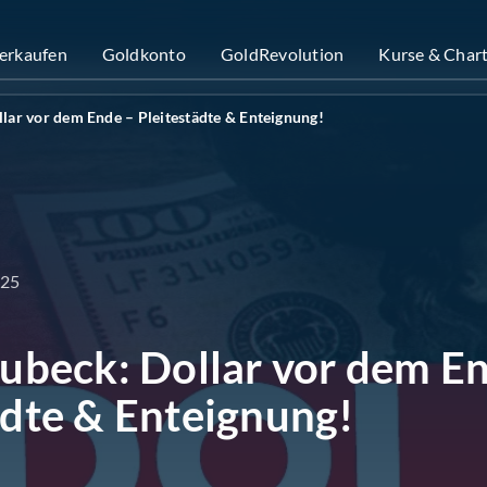
verkaufen
Goldkonto
GoldRevolution
Kurse & Char
llar vor dem Ende – Pleitestädte & Enteignung!
025
Bubeck: Dollar vor dem E
ädte & Enteignung!