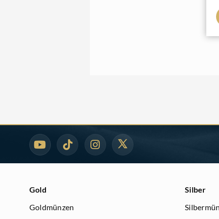
Gold
Silber
Goldmünzen
Silbermü