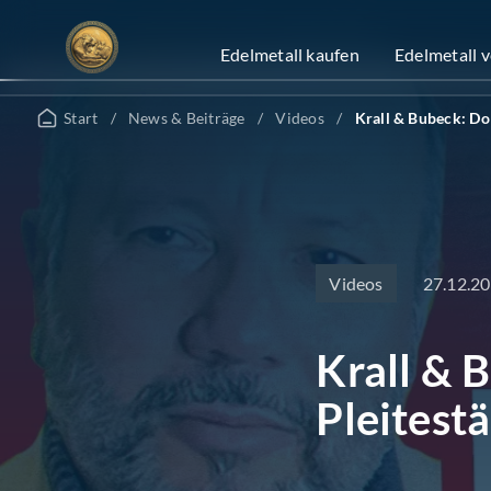
Zum
Inhalt
Edelmetall kaufen
Edelmetall 
springen
Start
/
News & Beiträge
/
Videos
/
Krall & Bubeck: Do
27.12.2
Videos
Krall & 
Pleitest