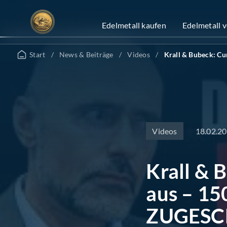
Zum
Inhalt
Edelmetall kaufen
Edelmetall 
springen
Start
/
News & Beiträge
/
Videos
/
Krall & Bubeck: C
18.02.2
Videos
Krall & 
aus – 15
ZUGESC