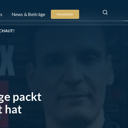
ts
News & Beiträge
Newsletter
ESCHAUT!
ge packt
t hat