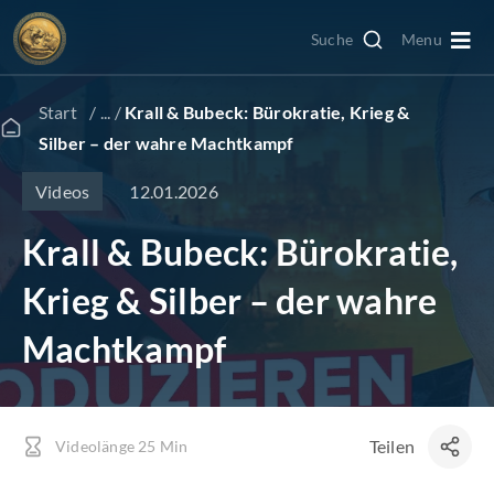
Zum
Suche
Menu
Inhalt
Togg
springen
Navi
Edelmetall kaufen
Start
/ ... /
Krall & Bubeck: Bürokratie, Krieg &
Silber – der wahre Machtkampf
Edelmetall verkaufen
12.01.2026
Videos
Krall & Bubeck: Bürokratie,
Goldkonto
Krieg & Silber – der wahre
GoldRevolution
Machtkampf
Kurse & Charts
Teilen
Videolänge 25 Min
News & Beiträge