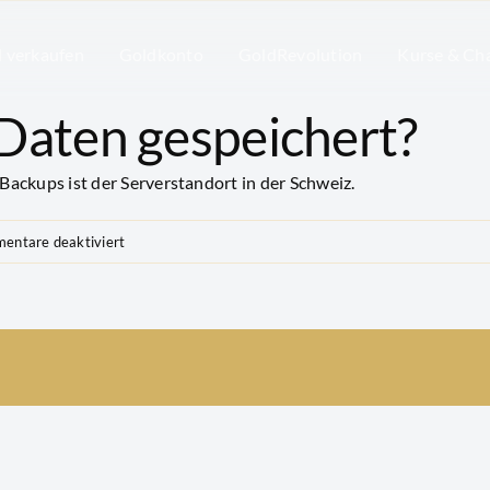
l verkaufen
Goldkonto
GoldRevolution
Kurse & Ch
aten gespeichert?
ackups ist der Serverstandort in der Schweiz.
für
entare deaktiviert
Wo
werden
meine
Daten
gespeichert?