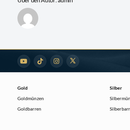
Über den Autor:
admin
Gold
Silber
Goldmünzen
Silbermü
Goldbarren
Silberbar