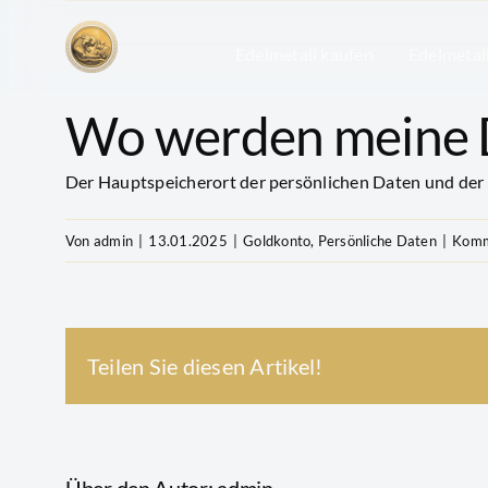
Zum
Inhalt
Edelmetall kaufen
Edelmetal
springen
Wo werden meine D
Der Hauptspeicherort der persönlichen Daten und der B
Von
admin
|
13.01.2025
|
Goldkonto
,
Persönliche Daten
|
Komm
Teilen Sie diesen Artikel!