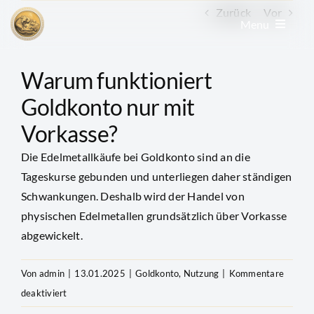
Zum
Zurück
Vor
Menu
Inhalt
springen
Edelmetall kaufen
Warum funktioniert
Goldkonto nur mit
Edelmetall verkaufen
Vorkasse?
Die Edelmetallkäufe bei Goldkonto sind an die
Goldkonto
Tageskurse gebunden und unterliegen daher ständigen
Schwankungen. Deshalb wird der Handel von
GoldRevolution
physischen Edelmetallen grundsätzlich über Vorkasse
abgewickelt.
Kurse & Charts
Von
admin
|
13.01.2025
|
Goldkonto
,
Nutzung
|
Kommentare
für
deaktiviert
News & Beiträge
Warum