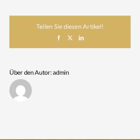
funktioniert
Newsletter
Goldkonto
Teilen Sie diesen Artikel!
nur
mit
Facebook
X
LinkedIn
Vorkasse?
Über den Autor:
admin