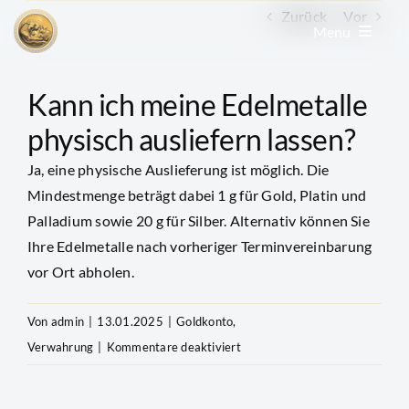
Zum
Zurück
Vor
Menu
Inhalt
springen
Edelmetall kaufen
Kann ich meine Edelmetalle
physisch ausliefern lassen?
Edelmetall verkaufen
Ja, eine physische Auslieferung ist möglich. Die
Mindestmenge beträgt dabei 1 g für Gold, Platin und
Goldkonto
Palladium sowie 20 g für Silber. Alternativ können Sie
Ihre Edelmetalle nach vorheriger Terminvereinbarung
vor Ort abholen.
GoldRevolution
Von
admin
|
13.01.2025
|
Goldkonto
,
Kurse & Charts
für
Verwahrung
|
Kommentare deaktiviert
Kann
News & Beiträge
ich