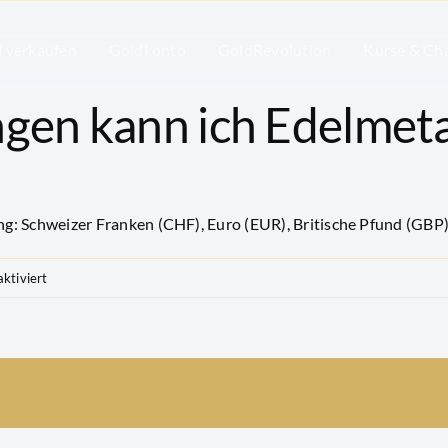
l verkaufen
Goldkonto
GoldRevolution
Kurse & Ch
gen kann ich Edelmeta
g: Schweizer Franken (CHF), Euro (EUR), Britische Pfund (GBP
für
ktiviert
In
welchen
Währungen
kann
ich
Edelmetalle