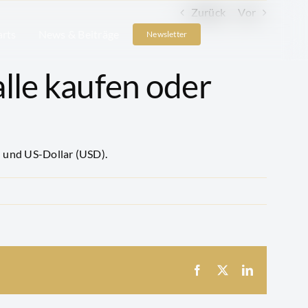
Zurück
Vor
arts
News & Beiträge
Newsletter
lle kaufen oder
) und US-Dollar (USD).
Facebook
X
LinkedIn