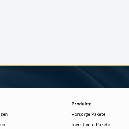
kaufen
oder
verkaufen?
Produkte
nzen
Vorsorge Pakete
ren
Investment Pakete