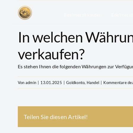
Zum
Inhalt
Edelmetall kaufen
Edelmetal
springen
In welchen Währun
verkaufen?
Es stehen Ihnen die folgenden Währungen zur Verfügun
Von
admin
|
13.01.2025
|
Goldkonto
,
Handel
|
Kommentare dea
Teilen Sie diesen Artikel!